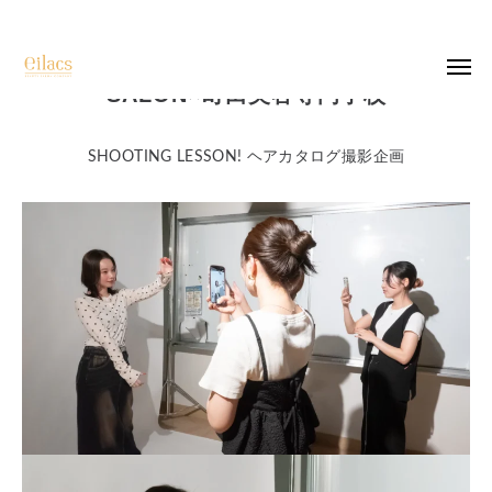
SALON×町田美容専門学校
top
SHOOTING LESSON! ヘアカタログ撮影企画
salon list
recruit
company
photo
contact
instagram