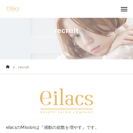
recruit
top
salon list
recruit
recruit
company
photo
contact
eilacsのMissionは『感動の総数を増やす』です。
instagram