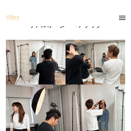
リアルオーダーヘアブック
top
salon list
recruit
company
photo
contact
instagram